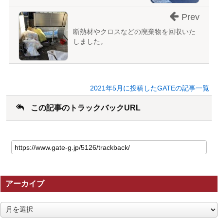
Prev
断熱材やクロスなどの廃棄物を回収いた
しました。
2021年5月に投稿したGATEの記事一覧
この記事のトラックバックURL
こ
の
記
事
の
アーカイブ
ト
ラ
ッ
ア
ク
ー