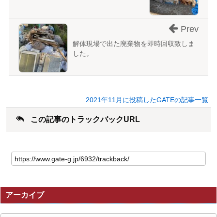
Prev
解体現場で出た廃棄物を即時回収致しま
した。
2021年11月に投稿したGATEの記事一覧
この記事のトラックバックURL
こ
の
記
事
の
アーカイブ
ト
ラ
ッ