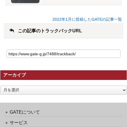
2022年1月に投稿したGATEの記事一覧
この記事のトラックバックURL
こ
の
記
事
の
アーカイブ
ト
ラ
ッ
ア
ク
ー
バ
カ
ッ
イ
ク
ブ
GATEについて
URL
サービス