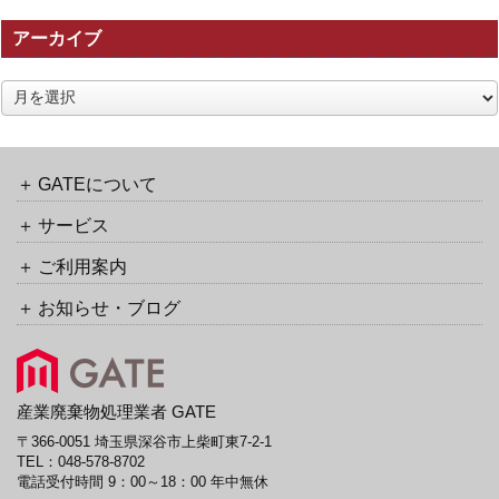
の
アーカイブ
ト
ラ
ッ
ア
ク
ー
バ
カ
ッ
イ
ク
ブ
GATEについて
URL
サービス
ご利用案内
お知らせ・ブログ
産業廃棄物処理業者 GATE
〒366-0051 埼玉県深谷市上柴町東7-2-1
TEL：
048-578-8702
電話受付時間 9：00～18：00 年中無休