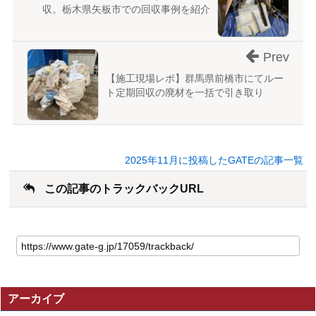
収。栃木県矢板市での回収事例を紹介
Prev
【施工現場レポ】群馬県前橋市にてルー
ト定期回収の廃材を一括で引き取り
2025年11月に投稿したGATEの記事一覧
この記事のトラックバックURL
こ
の
記
事
の
アーカイブ
ト
ラ