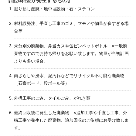
【追加料金が発生するもの】
掘り起し産廃・地中埋設物・石・ステコン
材料誤発注、手直し工事のゴミ、マモノや物量が多すぎる場
合等
未分別の廃棄物、弁当カスや缶ビンペットボトル ※一般廃
棄物ですのでお持ち帰りをお願い致します。物量が当初計画
よりも多い場合。
雨ざらしや浸水、泥汚れなどでリサイクル不可能な廃棄物
（石膏ボード、段ボール等）
外構工事のごみ、タイルごみ、がれき類
最終回収後に発生した廃棄物 ※追加工事や手直し工事、外
構工事で発生した廃棄物、追加回収のご依頼はお受け致しま
す。