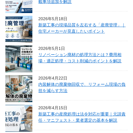
載事項追加を解説
2026年5月18日
新築工事の現場品質を左右する「産廃管理」｜
住宅メーカーが見直したいポイント
2026年5月1日
リノベーション廃材の処理方法とは？費用相
場・適正処理・コスト削減のポイントを解説
2026年4月22日
内装解体の廃棄物回収で、リフォーム現場の負
担を減らす方法
2026年4月15日
新築工事の産廃処理は法令対応が重要｜元請責
任・マニフェスト・業者選定の基本を解説