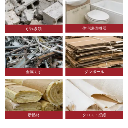
住宅設備機器
がれき類
金属くず
ダンボール
断熱材
クロス・壁紙