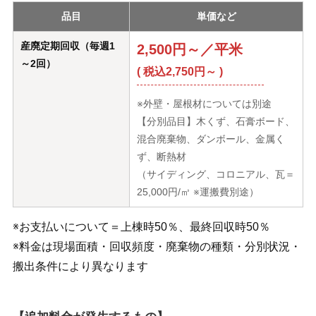
品目
単価など
産廃定期回収（毎週1
2,500円～／平米
～2回）
( 税込2,750円～ )
※外壁・屋根材については別途
【分別品目】木くず、石膏ボード、
混合廃棄物、ダンボール、金属く
ず、断熱材
（サイディング、コロニアル、瓦＝
25,000円/㎥ ※運搬費別途）
※お支払いについて＝上棟時50％、最終回収時50％
※料金は現場面積・回収頻度・廃棄物の種類・分別状況・
搬出条件により異なります