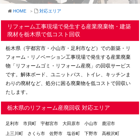
HOME
対応エリア
リフォーム工事現場で発生する産業廃棄物・建築
廃材を
栃木県で低コスト回収
栃木県（宇都宮市・小山市・足利市など）での新築・リ
フォーム・リノベーション工事現場で発生する産業廃棄
物「リフォームゴミ・リフォーム産廃」の回収サービス
です。解体ボード、ユニットバス、トイレ、キッチンま
わりの廃材など、処分に困る廃棄物を低コストで回収い
たします。
栃木県のリフォーム産廃回収 対応エリア
足利市
市貝町
宇都宮市
大田原市
小山市
鹿沼市
上三川町
さくら市
佐野市
塩谷町
下野市
高根沢町