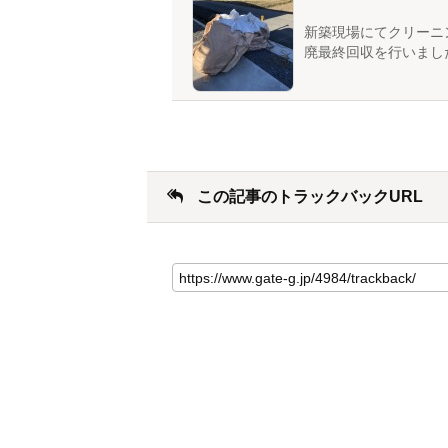
新築現場にてクリーニ
廃最終回収を行いまし
この記事のトラックバックURL
こ
の
記
事
の
ト
ラ
ッ
ク
バ