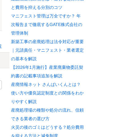
と費用を抑える分別のコツ
マニフェスト管理は万全ですか？ 年
次報告まで徹底するGATE株式会社の
管理体制
新築工事の産廃処理は法令対応が重要
覧
｜元請責任・マニフェスト・業者選定
の基本を解説
【2026年1月施行】産業廃棄物委託契
約書の記載事項追加を解説
産廃情報ネット さんぱいくんとは？
使い方や優良認定制度との関係をわか
りやすく解説
産廃処理場の種類や処分の流れ、信頼
できる業者の選び方
火災の後のゴミはどうする？処分費用
を抑える方法と減免制度