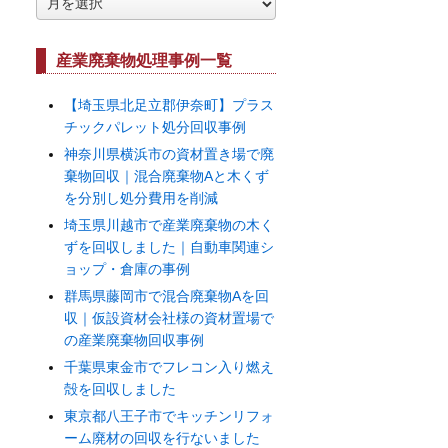
ー
カ
イ
産業廃棄物処理事例一覧
ブ
【埼玉県北足立郡伊奈町】プラス
チックパレット処分回収事例
神奈川県横浜市の資材置き場で廃
棄物回収｜混合廃棄物Aと木くず
を分別し処分費用を削減
埼玉県川越市で産業廃棄物の木く
ずを回収しました｜自動車関連シ
ョップ・倉庫の事例
群馬県藤岡市で混合廃棄物Aを回
収｜仮設資材会社様の資材置場で
の産業廃棄物回収事例
千葉県東金市でフレコン入り燃え
殻を回収しました
東京都八王子市でキッチンリフォ
ーム廃材の回収を行ないました