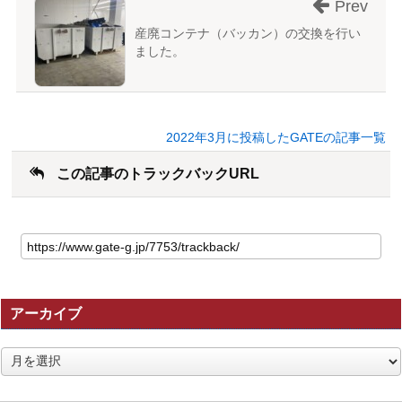
Prev
産廃コンテナ（バッカン）の交換を行い
ました。
2022年3月に投稿したGATEの記事一覧
この記事のトラックバックURL
こ
の
記
事
の
アーカイブ
ト
ラ
ッ
ア
ク
ー
バ
カ